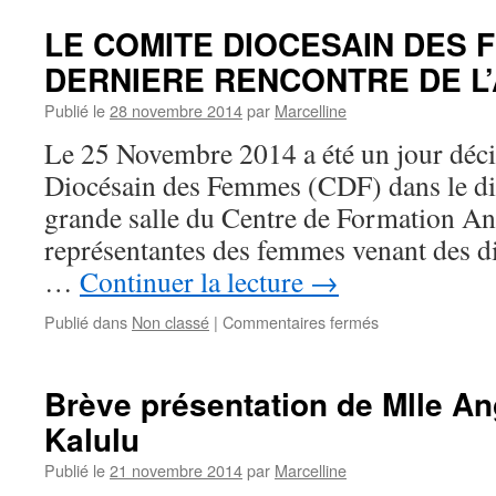
LE COMITE DIOCESAIN DES 
DERNIERE RENCONTRE DE L’
Publié le
28 novembre 2014
par
Marcelline
Le 25 Novembre 2014 a été un jour déci
Diocésain des Femmes (CDF) dans le d
grande salle du Centre de Formation Ant
représentantes des femmes venant des di
…
Continuer la lecture
→
sur
Publié dans
Non classé
|
Commentaires fermés
LE
COMITE
DIOCESAIN
Brève présentation de Mlle An
DES
Kalulu
FEMMES
TIEN
Publié le
21 novembre 2014
par
Marcelline
LA