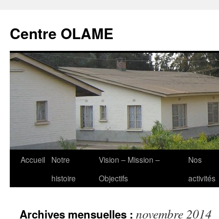
Aller
au
Centre OLAME
contenu
Accueil
Notre
Vision – Mission –
Nos
histoire
Objectifs
activités
novembre 2014
Archives mensuelles :