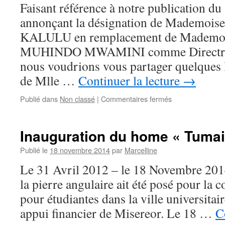
DERNIERE
Faisant référence à notre publication d
RENCONTRE
annonçant la désignation de Mademois
DE
L’ANNEE
KALULU en remplacement de Mademois
2014
MUHINDO MWAMINI comme Directrice
nous voudrions vous partager quelques l
de Mlle …
Continuer la lecture
→
sur
Publié dans
Non classé
|
Commentaires fermés
Brève
présentation
de
Inauguration du home « Tumai
Mlle
Angélique
Publié le
18 novembre 2014
par
Marcelline
Kasi
Le 31 Avril 2012 – le 18 Novembre 201
Kalulu
la pierre angulaire ait été posé pour la
pour étudiantes dans la ville universita
appui financier de Misereor. Le 18 …
C