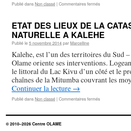
sur
Publié dans
Non classé
|
Commentaires fermés
Inauguration
du
home
ETAT DES LIEUX DE LA CAT
«
NATURELLE A KALEHE
Tumaini
»
Publié le
5 novembre 2014
par
Marcelline
Kalehe, est l’un des territoires du Sud 
Olame oriente ses interventions. Logean
le littoral du Lac Kivu d’un côté et le 
chaînes de la Mitumba couvrant les mo
Continuer la lecture
→
sur
Publié dans
Non classé
|
Commentaires fermés
ETAT
DES
LIEUX
DE
© 2010–2026 Centre OLAME
LA