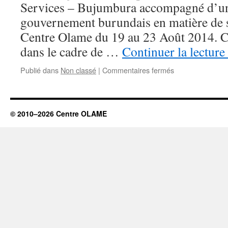
Services – Bujumbura accompagné d’un
DE
LA
gouvernement burundais en matière de s
FARINE
Centre Olame du 19 au 23 Août 2014. Cet
DE
SEVRAGE
dans le cadre de …
Continuer la lecture
MASOSO
sur
Publié dans
Non classé
|
Commentaires fermés
Catholic
Relief
Services
–
© 2010–2026 Centre OLAME
Burundi
en
échange
d’expériences
au
Centre
Olame