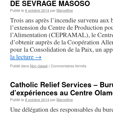
DE SEVRAGE MASOSO
violences
basées
Publié le
8 octobre 2014
par
Marcelline
sur
Trois ans après l’incendie survenu aux 
le
genre
l’extension du Centre de Production po
du
l’Alimentation (CEPRAMAL), le Centre
Centre
Olame
d’obtenir auprès de la Coopération All
pour la Consolidation de la Paix, un a
la lecture
→
sur
Publié dans
Non classé
|
Commentaires fermés
LANCEMENT
DES
TRAVAUX
Catholic Relief Services – Bu
DE
d’expériences au Centre Olam
RENOVATION
DE
Publié le
8 octobre 2014
par
Marcelline
L’UNITE
DE
Une délégation des responsables du bure
PRODUCTION