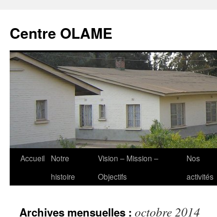
Aller
au
Centre OLAME
contenu
Accueil
Notre
Vision – Mission –
Nos
histoire
Objectifs
activités
octobre 2014
Archives mensuelles :