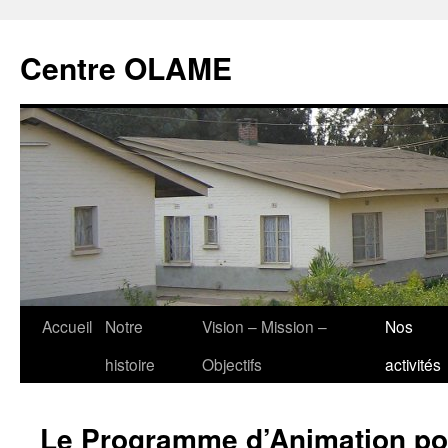
Aller
au
Centre OLAME
contenu
Accueil
Notre
Vision – Mission –
Nos
histoire
Objectifs
activités
Le Programme d’Animation po