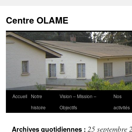
Aller
au
Centre OLAME
contenu
Accueil
Notre
Vision – Mission –
Nos
histoire
Objectifs
activités
25 septembre 
Archives quotidiennes :