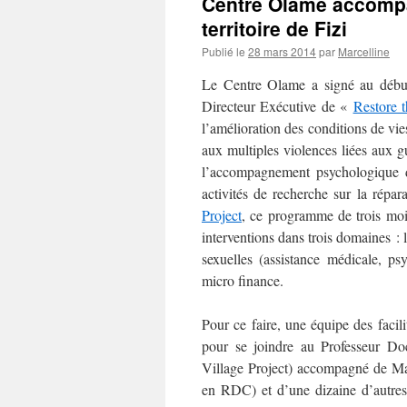
Centre Olame accompa
territoire de Fizi
Publié le
28 mars 2014
par
Marcelline
Le Centre Olame a signé au début
Directeur Exécutive de «
Restore t
l’amélioration des conditions de vi
aux multiples violences liées aux g
l’accompagnement psychologique d
activités de recherche sur la répar
Project
, ce programme de trois mois
interventions dans trois domaines : l
sexuelles (assistance médicale, ps
micro finance.
Pour ce faire, une équipe des facil
pour se joindre au Professeur Do
Village Project) accompagné de Ma
en RDC) et d’une dizaine d’autres 