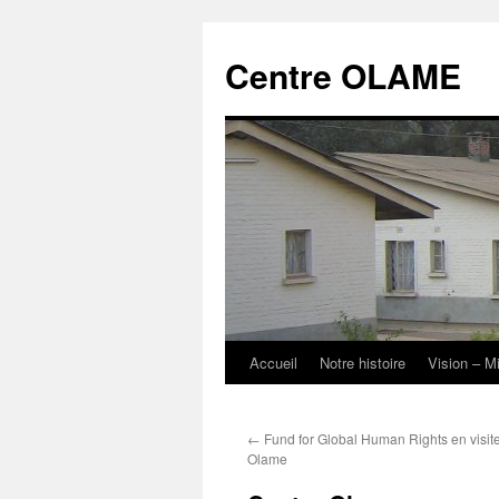
Aller
au
Centre OLAME
contenu
Accueil
Notre histoire
Vision – M
←
Fund for Global Human Rights en visit
Olame