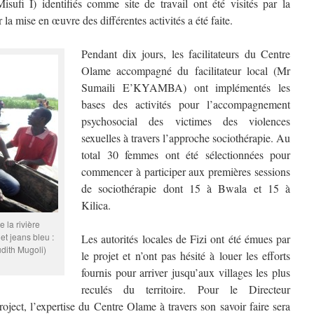
Misufi I) identifiés comme site de travail ont été visités par la
la mise en œuvre des différentes activités a été faite.
Pendant dix jours, les facilitateurs du Centre
Olame accompagné du facilitateur local (Mr
Sumaili E’KYAMBA) ont implémentés les
bases des activités pour l’accompagnement
psychosocial des victimes des violences
sexuelles à travers l’approche sociothérapie. Au
total 30 femmes ont été sélectionnées pour
commencer à participer aux premières sessions
de sociothérapie dont 15 à Bwala et 15 à
Kilica.
e la rivière
et jeans bleu :
Les autorités locales de Fizi ont été émues par
udith Mugoli)
le projet et n’ont pas hésité à louer les efforts
fournis pour arriver jusqu’aux villages les plus
reculés du territoire. Pour le Directeur
oject, l’expertise du Centre Olame à travers son savoir faire sera