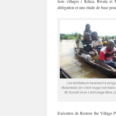
trois villages ( Kilica, Bwala et 
délégation et une étude de base pour 
Les facilitateurs traversent à pirogu
Mutambala (en t-shirt rouge-noir-blanc 
Mr Sumaili et en t-shirt beige Mme J
Exécutive de Restore the Village Pr