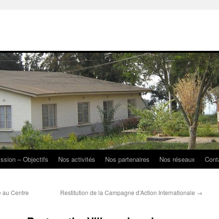
ission – Objectifs
Nos activités
Nos partenaires
Nos réseaux
Cont
e au Centre
Restitution de la Campagne d’Action Internationale
→