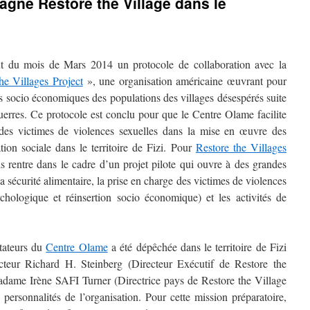
gne Restore the Village dans le
 du mois de Mars 2014 un protocole de collaboration avec la
he Villages Project
», une organisation américaine œuvrant pour
es socio économiques des populations des villages désespérés suite
uerres. Ce protocole est conclu pour que le Centre Olame facilite
es victimes de violences sexuelles dans la mise en œuvre des
ation sociale dans le territoire de Fizi. Pour
Restore the Villages
 rentre dans le cadre d’un projet pilote qui ouvre à des grandes
a sécurité alimentaire, la prise en charge des victimes de violences
ychologique et réinsertion socio économique) et les activités de
itateurs du
Centre Olame
a été dépêchée dans le territoire de Fizi
cteur Richard H. Steinberg (Directeur Exécutif de Restore the
dame Irène SAFI Turner (Directrice pays de Restore the Village
personnalités de l’organisation. Pour cette mission préparatoire,