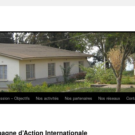
ission – Objectifs
Nos activités
Nos partenaires
Nos réseaux
Cont
pagne d’Action Internationale