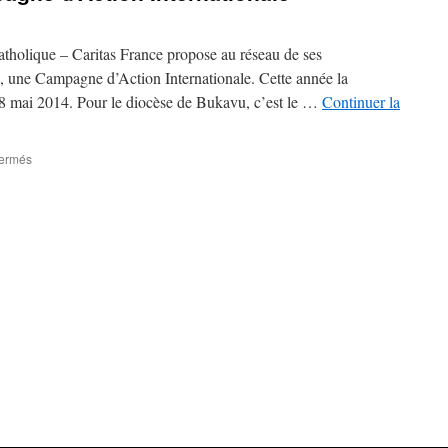
holique – Caritas France propose au réseau de ses
), une Campagne d’Action Internationale. Cette année la
8 mai 2014. Pour le diocèse de Bukavu, c’est le …
Continuer la
sur
fermés
Restitution
de
la
Campagne
d’Action
Internationale