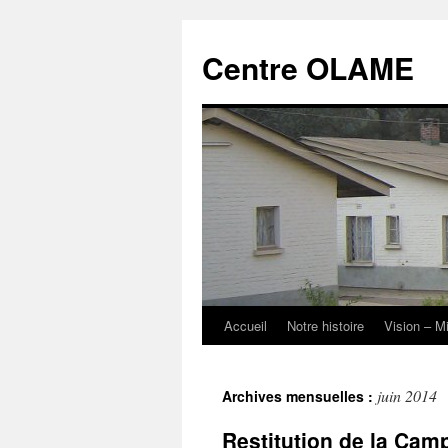
Aller
au
Centre OLAME
contenu
Accueil
Notre histoire
Vision – M
juin 2014
Archives mensuelles :
Restitution de la Cam