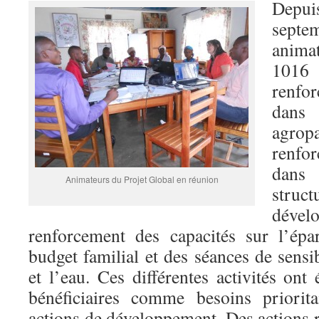
Depui
sept
anima
1016
renfo
dan
agr
renfo
dans 
Animateurs du Projet Global en réunion
struc
dév
renforcement des capacités sur l’épa
budget familial et des séances de sensib
et l’eau. Ces différentes activités ont 
bénéficiaires comme besoins priorita
actions de développement. Des actions réa