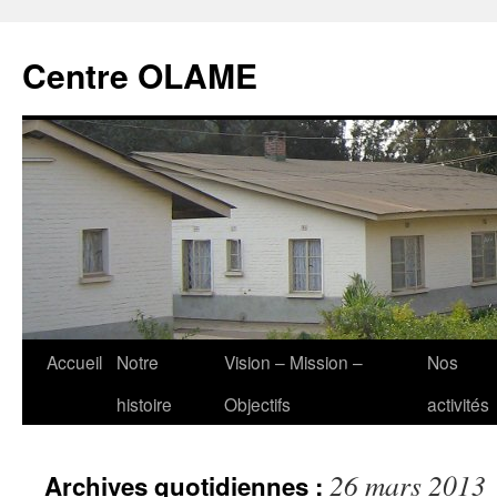
Aller
au
Centre OLAME
contenu
Accueil
Notre
Vision – Mission –
Nos
histoire
Objectifs
activités
26 mars 2013
Archives quotidiennes :