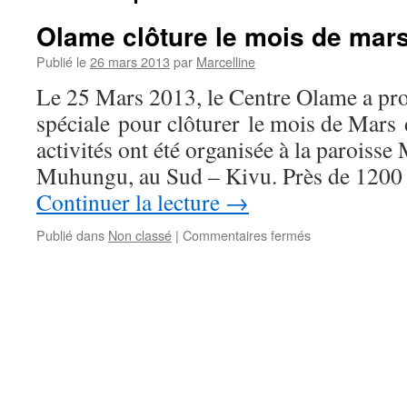
Olame clôture le mois de mar
Publié le
26 mars 2013
par
Marcelline
Le 25 Mars 2013, le Centre Olame a pr
spéciale pour clôturer le mois de Mars
activités ont été organisée à la paroisse
Muhungu, au Sud – Kivu. Près de 1200
Continuer la lecture
→
sur
Publié dans
Non classé
|
Commentaires fermés
Olame
clôture
le
mois
de
mars
dédié
la
femme