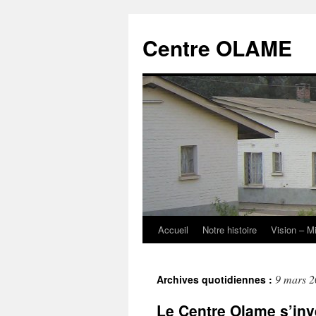
Aller
au
Centre OLAME
contenu
Accueil
Notre histoire
Vision – M
9 mars 
Archives quotidiennes :
Le Centre Olame s’inve