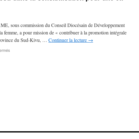
 sous commission du Conseil Diocésain de Développement
a femme, a pour mission de « contribuer à la promotion intégrale
n province du Sud-Kivu, …
Continuer la lecture
→
sur
fermés
Le
Centre
Olame
s’investi
dans
la
sensibilisation
pour
une
JIF
modèle