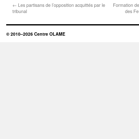
←
Les partisans de l’opposition acquittés par le
Formation de
tribunal
des Fe
© 2010–2026 Centre OLAME