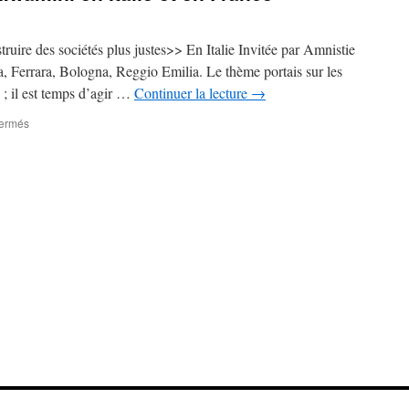
truire des sociétés plus justes>> En Italie Invitée par Amnistie
la, Ferrara, Bologna, Reggio Emilia. Le thème portais sur les
; il est temps d’agir …
Continuer la lecture
→
sur
fermés
La
visite
de
Muhindo
Mwamini
en
Italie
et
en
France