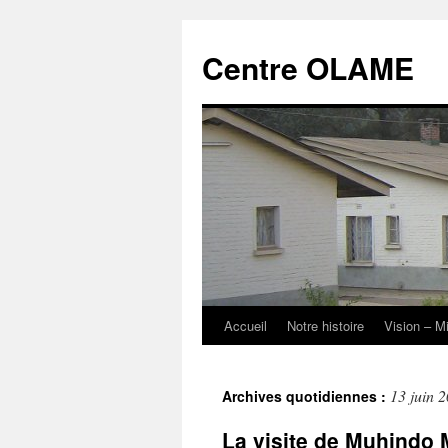
Aller
au
Centre OLAME
contenu
Accueil
Notre histoire
Vision – M
13 juin 
Archives quotidiennes :
La visite de Muhindo 