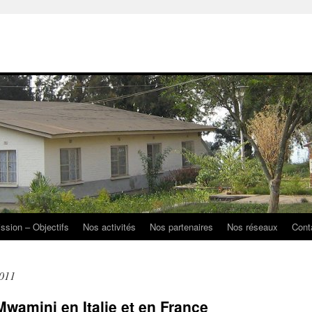
ission – Objectifs
Nos activités
Nos partenaires
Nos réseaux
Cont
2011
Mwamini en Italie et en France