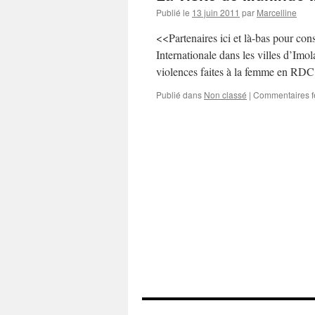
Publié le
13 juin 2011
par
Marcelline
<<Partenaires ici et là-bas pour cons
Internationale dans les villes d’Imo
violences faites à la femme en RDC 
Publié dans
Non classé
|
Commentaires 