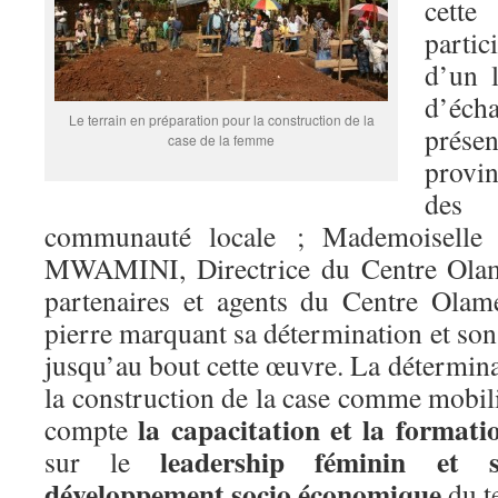
cette
partic
d’un 
d’éch
Le terrain en préparation pour la construction de la
prés
case de la femme
provin
des 
communauté locale ; Mademoisell
MWAMINI, Directrice du Centre Ola
partenaires et agents du Centre Olam
pierre marquant sa détermination et so
jusqu’au bout cette œuvre. La déterminat
la construction de la case comme mobil
la capacitation et la format
compte
leadership féminin et 
sur le
développement socio économique
du te