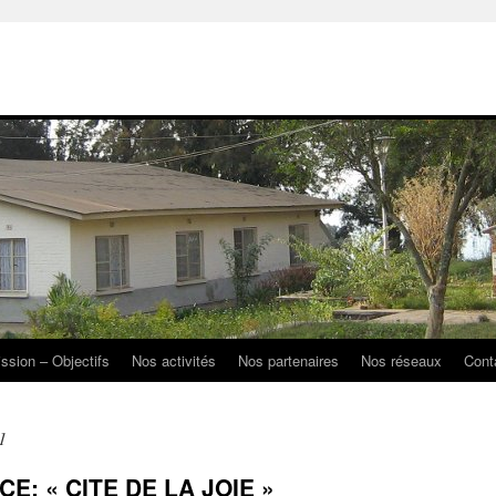
ission – Objectifs
Nos activités
Nos partenaires
Nos réseaux
Cont
1
CE: « CITE DE LA JOIE »