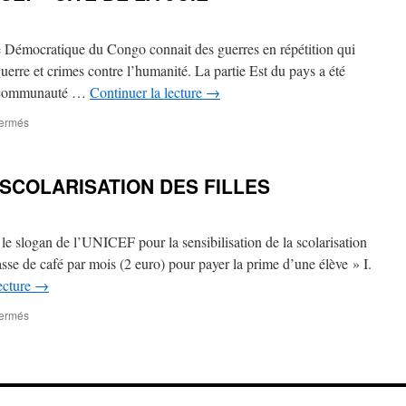
 Démocratique du Congo connait des guerres en répétition qui
uerre et crimes contre l’humanité. La partie Est du pays a été
la communauté …
Continuer la lecture
→
sur
fermés
UNE
PIERRE
A
SCOLARISATION DES FILLES
L’EDIFICE:
« CITE
DE
LA
est le slogan de l’UNICEF pour la sensibilisation de la scolarisation
JOIE »
 tasse de café par mois (2 euro) pour payer la prime d’une élève » I.
ecture
→
sur
fermés
CAMPAGNE
POUR
LA
SCOLARISATION
DES