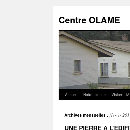
Aller
au
Centre OLAME
contenu
Accueil
Notre histoire
Vision – M
février 201
Archives mensuelles :
UNE PIERRE A L’EDIFI