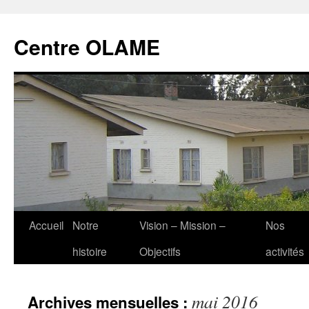
Aller
au
Centre OLAME
contenu
Accueil
Notre
Vision – Mission –
Nos
histoire
Objectifs
activités
mai 2016
Archives mensuelles :