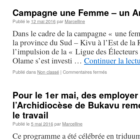
Campagne une Femme – un A
Publié le
12 mai 2016
par
Marcelline
Dans le cadre de la campagne « une fe
la province du Sud – Kivu à l’Est de la
l’impulsion de la « Ligue des Électeurs 
Olame s’est investi …
Continuer la lect
sur
Publié dans
Non classé
|
Commentaires fermés
Campagne
une
Femme
Pour le 1er mai, des employer
–
l’Archidiocèse de Bukavu rem
un
Arbre
le travail
Publié le
5 mai 2016
par
Marcelline
Ce programme a été célébrée en triduum