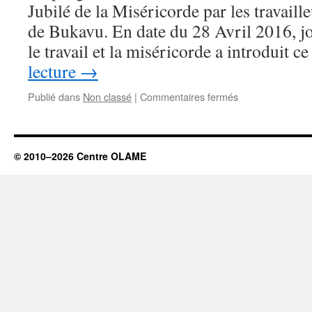
Jubilé de la Miséricorde par les travaill
de Bukavu. En date du 28 Avril 2016, jo
le travail et la miséricorde a introduit 
lecture
→
sur
Publié dans
Non classé
|
Commentaires fermés
Pour
le
1er
mai,
© 2010–2026 Centre OLAME
des
employer
de
l’Archidiocèse
de
Bukavu
remercient
Dieu
pour
le
travail