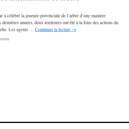
 a célébré la journée provinciale de l’arbre d’une manière
dernières années, deux territoires ont été à la foire des actions du
lehe. Les agents …
Continuer la lecture
→
sur
fermés
Olame
célébre
la
journée
internationale
de
l’Arbre