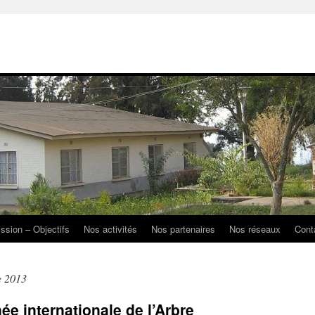
ission – Objectifs
Nos activités
Nos partenaires
Nos réseaux
Cont
e 2013
ée internationale de l’Arbre