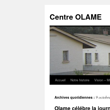
Aller
au
Centre OLAME
contenu
Accueil
Notre histoire
Vision – M
9 octobr
Archives quotidiennes :
Olame célébre la journ