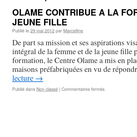
OLAME CONTRIBUE A LA FO
JEUNE FILLE
Publié le
29 mai 2012
par
Marcelline
De part sa mission et ses aspirations vi
intégral de la femme et de la jeune fille 
formation, le Centre Olame a mis en pl
maisons préfabriquées en vu de répon
lecture
→
sur
Publié dans
Non classé
|
Commentaires fermés
OLAME
CONTRIBUE
A
LA
FORMATION
DE
LA