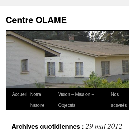
Aller
au
Centre OLAME
contenu
Accueil
Notre
Vision – Mission –
Nos
histoire
Objectifs
activités
29 mai 2012
Archives quotidiennes :