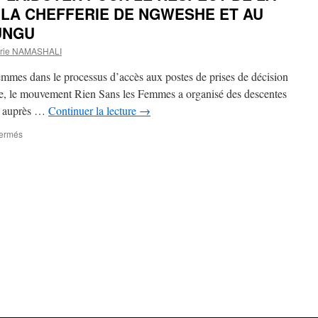
A LA CHEFFERIE DE NGWESHE ET AU
UNGU
rie NAMASHALI
mmes dans le processus d’accès aux postes de prises de décision
ue, le mouvement Rien Sans les Femmes a organisé des descentes
o auprès …
Continuer la lecture
→
sur
fermés
DÉPÔT
DU
MÉMO
DE
PLAIDOYER
POUR
LE
RESPECT
DE
LA
LOI
SUR
LA
PARITÉ