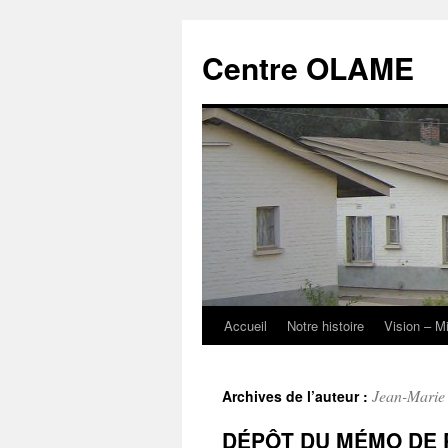
Aller
au
Centre OLAME
contenu
Accueil
Notre histoire
Vision – M
Jean-Mari
Archives de l’auteur :
DÉPÔT DU MÉMO DE 