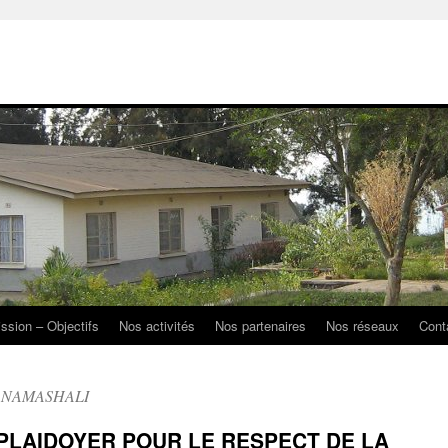
ission – Objectifs
Nos activités
Nos partenaires
Nos réseaux
Cont
e NAMASHALI
PLAIDOYER POUR LE RESPECT DE LA