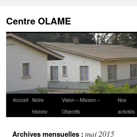
Aller
au
Centre OLAME
contenu
Accueil
Notre
Vision – Mission –
Nos
histoire
Objectifs
activités
mai 2015
Archives mensuelles :