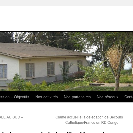
ission – Objectifs
Nos activités
Nos partenaires
Nos réseaux
Cont
ALE AU SUD –
Olame accueille la délégation de Secours
Catholique/France en RD Congo
→