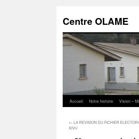
Aller
au
Centre OLAME
contenu
Accueil
Notre histoire
Vision – M
←
LA REVISION DU FICHIER ELECTOR
KIVU