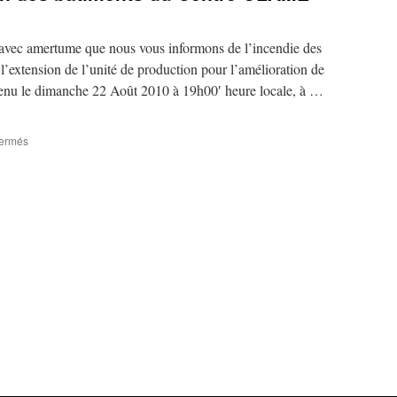
t avec amertume que nous vous informons de l’incendie des
l’extension de l’unité de production pour l’amélioration de
nu le dimanche 22 Août 2010 à 19h00′ heure locale, à …
sur
fermés
Incendie
survenu
à
l’un
des
bâtiments
du
Centre
OLAME