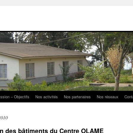
ission – Objectifs
Nos activités
Nos partenaires
Nos réseaux
Cont
2010
’un des bâtiments du Centre OLAME