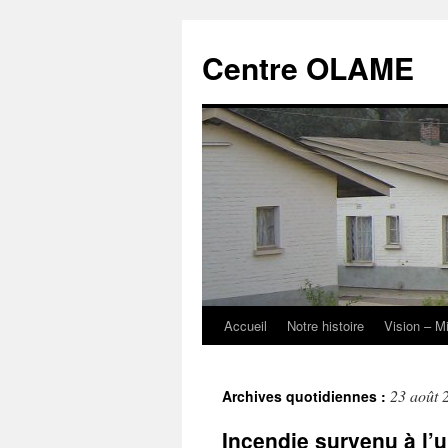
Aller
au
Centre OLAME
contenu
Accueil
Notre histoire
Vision – M
23 août 
Archives quotidiennes :
Incendie survenu à l