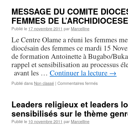
MESSAGE DU COMITE DIOCE
FEMMES DE L’ARCHIDIOCES
Publié le
17 novembre 2011
par
Marcelline
Le Centre Olame a réuni les femmes m
diocésain des femmes ce mardi 15 Nove
de formation Antoinette à Bugabo/Bukav
rappel et sensibilisation au processus él
avant les …
Continuer la lecture
→
sur
Publié dans
Non classé
|
Commentaires fermés
MESSAGE
DU
COMITE
Leaders religieux et leaders l
DIOCESAIN
sensibilisés sur le thème genr
DES
FEMMES
Publié le
10 novembre 2011
par
Marcelline
DE