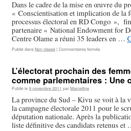
L’ARCHIDIOCE
Dans le cadre de la mise en œuvre du pr
DE
« Conscientisation et implication de la
BUKAVU
processus électoral en RD Congo », fin
partenaire « National Endowment for 
Centre Olame a réuni 35 leaders en …
C
sur
Publié dans
Non classé
|
Commentaires fermés
Leaders
religieux
et
L’électorat prochain des fem
leaders
comme parlementaires : Une o
locaux
sensibilisés
Publié le
9 novembre 2011
par
Marcelline
sur
le
La province du Sud – Kivu se voit à la v
thème
la campagne électorale 2011 pour le scru
genre
et
députation nationale. Après la publicati
élection
liste définitive des candidats retenus et