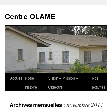
Aller
au
Centre OLAME
contenu
Accueil
Notre
Vision – Mission –
Nos
histoire
Objectifs
activités
novembre 2011
Archives mensuelles :